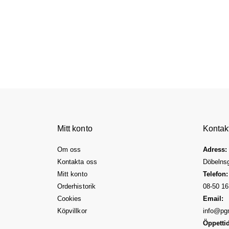
Mitt konto
Kontak
Om oss
Adress:
Kontakta oss
Döbelns
Mitt konto
Telefon:
Orderhistorik
08-50 16
Cookies
Email:
Köpvillkor
info@pg
Öppettid