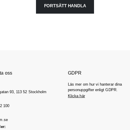
FORTSÄTT HANDLA
ta oss
GDPR
Läs mer om hur vi hanterar dina
personuppgifter enligt GDPR.
gatan 93, 113 52 Stockholm
Klicka här
2 100
m.se
er: